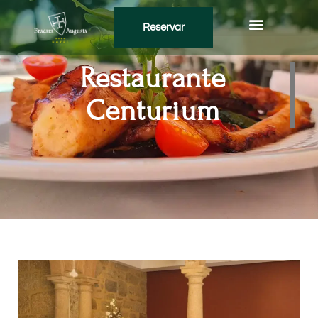
Reservar
Restaurante Centurium
Restaurante
Centurium