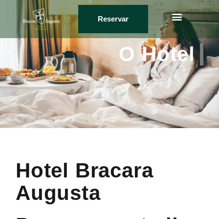
Reservar
Restaurante Centurium
O Hotel
Hotel Bracara
Augusta