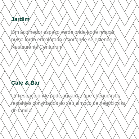
Jardim
Um acolhedor espaço verde onde pode relaxar
numa tarde ensolarada e por onde se estende o
Restaurante Centurium
Cafe & Bar
Um espaço onde pode aguardar que cheguem os
restantes convidados do seu almoço de negócios ou
de família