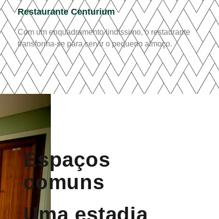
Restaurante Centurium
Com um enquadramento lindíssimo, o restaurante
transforma-se para servir o pequeno almoço.
Espaços
comuns
Uma estadia