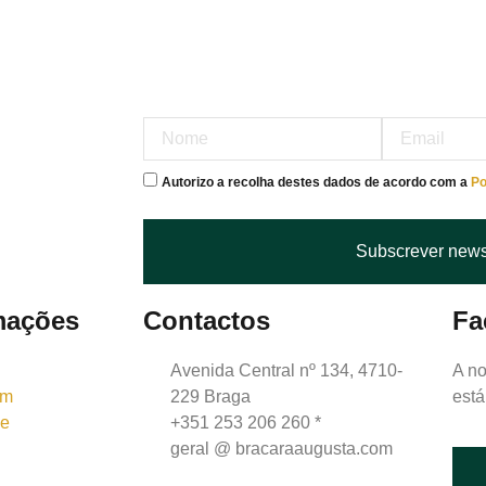
Autorizo a recolha destes dados de acordo com a
Po
Subscrever news
mações
Contactos
Fa
Avenida Central nº 134, 4710-
A no
um
229 Braga
está
de
+351 253 206 260 *
geral @ bracaraaugusta.com